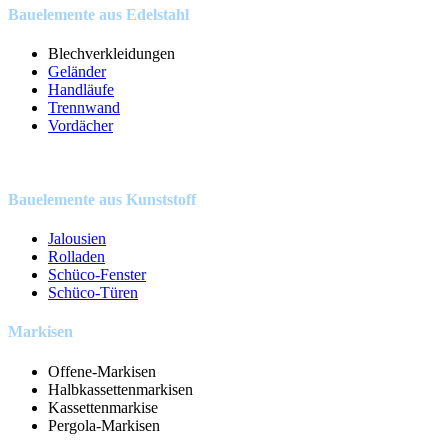
Bauelemente aus Edelstahl
Blechverkleidungen
Geländer
Handläufe
Trennwand
Vordächer
Bauelemente aus Kunststoff
Jalousien
Rolladen
Schüco-Fenster
Schüco-Türen
Markisen
Offene-Markisen
Halbkassettenmarkisen
Kassettenmarkise
Pergola-Markisen